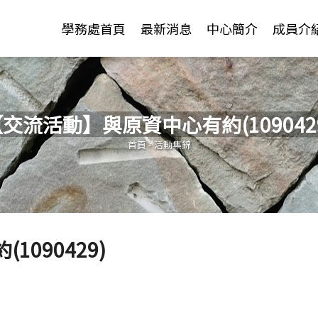
Jump to Main content
Jump to Navigation
學務處首頁
最新消息
中心簡介
成員介
交流活動】與原資中心有約(109042
您在這裡
首頁
-
活動集錦
090429)