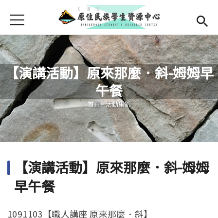
Jump to Main content
Jump to Navigation
首頁
學務處首頁
(link is external)
最新消息
【演講活動】原來那麼．斜-姆姆早
中心簡介
午餐
您在這裡
成員介紹
Open subm
首頁
-
活動集錦
活動集錦
檔案下載
【演講活動】原來那麼．斜-姆姆
English
早午餐
1091103【職人講座 原來那麼．斜】