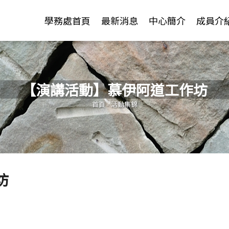
Jump to Main content
Jump to Navigation
學務處首頁
最新消息
中心簡介
成員介
【演講活動】慕伊阿道工作坊
您在這裡
首頁
-
活動集錦
坊