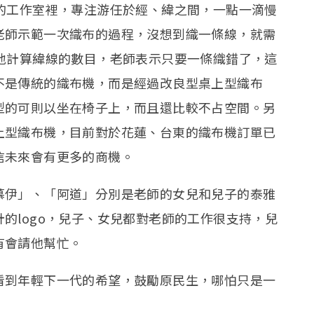
的工作室裡，專注游任於經、緯之間，一點一滴慢
老師示範一次織布的過程，沒想到織一條線，就需
地計算緯線的數目，老師表示只要一條織錯了，這
不是傳統的織布機，而是經過改良型桌上型織布
型的可則以坐在椅子上，而且還比較不占空間。另
上型織布機，目前對於花蓮、台東的織布機訂單已
信未來會有更多的商機。
慕伊」、「阿道」分別是老師的女兒和兒子的泰雅
的logo，兒子、女兒都對老師的工作很支持，兒
有會請他幫忙。
看到年輕下一代的希望，鼓勵原民生，哪怕只是一