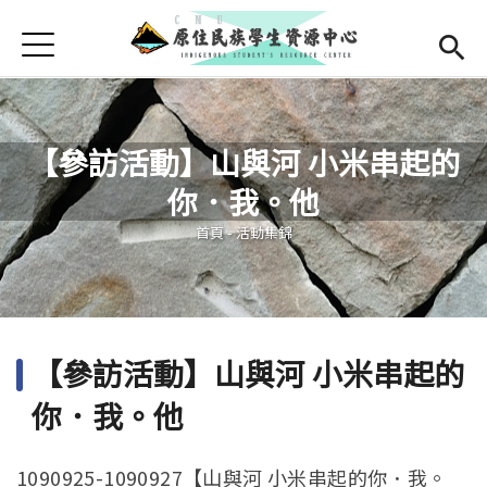
Jump to Main content
Jump to Navigation
首頁
學務處首頁
(link is external)
最新消息
【參訪活動】山與河 小米串起的
中心簡介
你．我。他
您在這裡
成員介紹
Open subm
首頁
-
活動集錦
活動集錦
檔案下載
【參訪活動】山與河 小米串起的
English
你．我。他
1090925-1090927【山與河 小米串起的你．我。