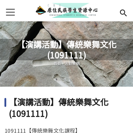
Jump to Main content
Jump to Navigation
首頁
學務處首頁
(link is external)
最新消息
【演講活動】傳統樂舞文化
中心簡介
(1091111)
您在這裡
成員介紹
Open subm
首頁
-
活動集錦
活動集錦
檔案下載
【演講活動】傳統樂舞文化
English
(1091111)
1091111【傳統樂舞文化課程】