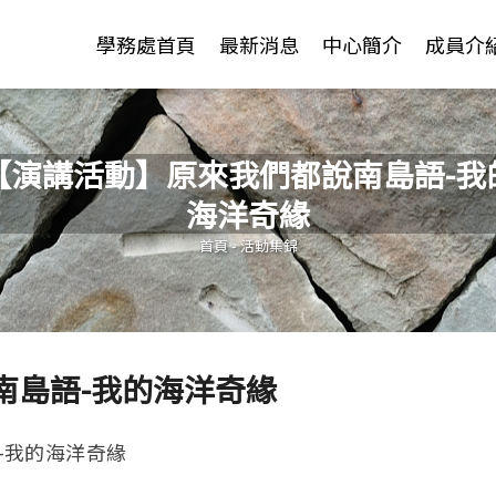
Jump to Main content
Jump to Navigation
學務處首頁
最新消息
中心簡介
成員介
【演講活動】原來我們都說南島語-我
海洋奇緣
您在這裡
首頁
-
活動集錦
南島語-我的海洋奇緣
語-我的海洋奇緣